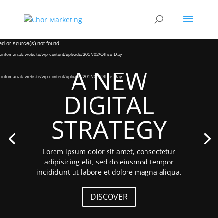
Video
ed or source(s) not found
Player
w.infomaniak.website/wp-content/uploads/2017/02/Office-Day-
A NEW
w.infomaniak.website/wp-content/uploads/2017/02/Office-Day-
DIGITAL
STRATEGY
Lorem ipsum dolor sit amet, consectetur
adipisicing elit, sed do eiusmod tempor
incididunt ut labore et dolore magna aliqua.
DISCOVER