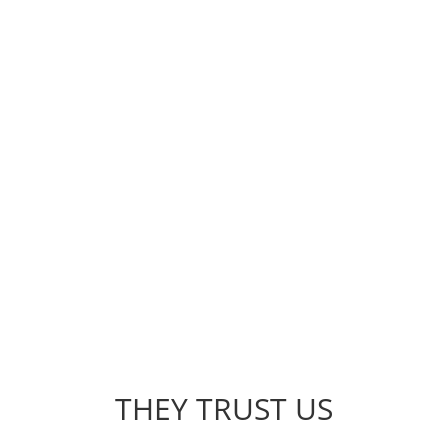
adipisicing elit, sed do eiusmod tempor incididunt
ut labore et dolore magna aliqua …
THEY TRUST US